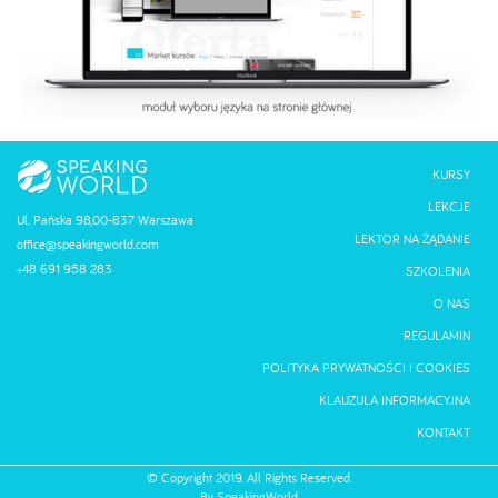
KURSY
LEKCJE
Ul. Pańska 98,00-837 Warszawa
LEKTOR NA ŻĄDANIE
office@speakingworld.com
+48 691 958 283
SZKOLENIA
O NAS
REGULAMIN
POLITYKA PRYWATNOŚCI I COOKIES
KLAUZULA INFORMACYJNA
KONTAKT
© Copyright
2019.
All Rights Reserved.
By SpeakingWorld