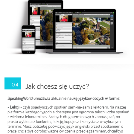
0.4
Jak chcesz się uczyć?
SpeakingWorld umożliwia aktualnie naukę języków obcych w formie:
-
Lekcji
- czyli pojedynczych spotkań sam-na-sam z lektorem. Na naszej
platformie każdego tygodnia dostępna jest ogromna takich liczba spotkań
z wieloma lektorami bez żadnych długoterminowych zobowiązań, po
prostu wybierasz konkretną lekcję, kupujesz i korzystasz w wybranym
terminie. Masz potrzebę poćwiczyć język angielski przed spotkaniem o
pracę, chciałbyś odrobić ważne ćwiczenia przed egzaminem, chciałbyś