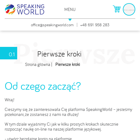
MENU
Pierwsze kroki
ZAMKNIJ
office@speakingworld.com
+48 691 958 283
Pierwsze
Pierwsze kroki
0.1
Strona główna
Pierwsze kroki
Od czego zacząć?
Witaj!
Cieszymy się, że zainteresowała Cię platforma SpeakingWorld – jesteśmy
przekonani, że zostaniesz z nami na dłużej!
W tym dziale wyjaśnimy Ci jak w kilku prostych krokach skutecznie
rozpocząć naukę on-line na naszej platformie językowej.
- utwórz bezpłatne konto na platformie