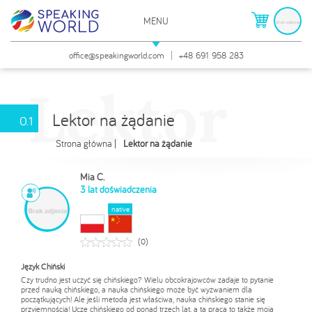
MENU
Lektor na żądanie
ZAMKNIJ
office@speakingworld.com
+48 691 958 283
Lektor
Lektor na żądanie
0.1
Strona główna
Lektor na żądanie
Mia C.
3 lat doświadczenia
0
Język Chiński
Język Chiński
Czy trudno jest uczyć się chińskiego? Wielu obcokrajowców zadaje to pytanie
Is it difficult to learn Chinese? Many foreigners ask this question before learning
przed nauką chińskiego, a nauka chińskiego może być wyzwaniem dla
Chinese, and learning Chinese can be a challenge for beginners! But if the
początkujących! Ale jeśli metoda jest właściwa, nauka chińskiego stanie się
method is right, learning Chinese will be a pleasure! I've been teaching Chinese
przyjemnością! Uczę chińskiego od ponad trzech lat, a ta praca to także moja
for over three years and this job is also my game! My students come from all