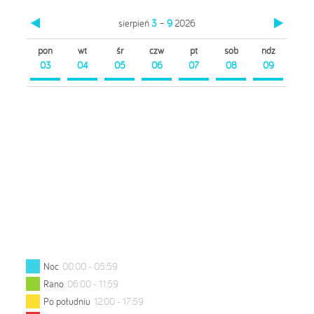
sierpień
3
–
9
2026
pon
wt
śr
czw
pt
sob
ndz
03
04
05
06
07
08
09
Noc
00:00 - 05:59
Rano
06:00 - 11:59
Po południu
12:00 - 17:59