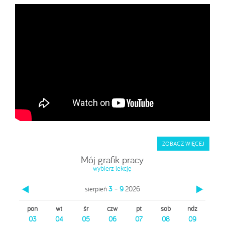
ZOBACZ WIĘCEJ
ZOBACZ WIĘCEJ
Mój grafik pracy
wybierz lekcję
sierpień
3
–
9
2026
pon
wt
śr
czw
pt
sob
ndz
03
04
05
06
07
08
09