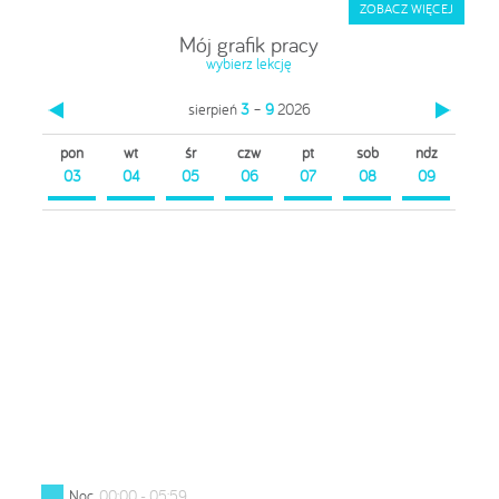
ZOBACZ WIĘCEJ
Mój grafik pracy
wybierz lekcję
sierpień
3
–
9
2026
pon
wt
śr
czw
pt
sob
ndz
03
04
05
06
07
08
09
Noc
00:00 - 05:59