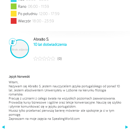
Rano
06:00 - 11:59
Po południu
12:00 - 17:59
Wieczór
18:00 - 23:59
Abraão S.
10 lat doświadczenia
0
Język Norweski
Język Norweski
Witam,
Hello,
Nazywam się Abraão S. jestem nauczycielem języka portugalskiego od ponad 10
My name is Abraão S. I am a Portuguese language teacher for over 10 years. I
lat. Jestem absolwentem Uniwersytetu w Lizbonie na kierunku filologia
am
romańska.
a graduate of the University of Lisbon in the field of Roman philology. I work with
Pracuję z uczniami z całego świata na wszystkich poziomach zaawansowania.
students from all over the world at all levels. I run courses business and general,
Prowadzę kursy biznesowe i ogólne oraz lekcje konwersacyjne. Nauczę się szybko
as well as conversation classes. I will learn quickly and fluently in my language
i płynnie komunikować się w języku portugalskim.
Portuguese. You just have to break the first barrier of speaking - but I can help
Musisz tylko przełamać pierwszą barierę mówienia- ale spokojnie ja ci w tym
you with it.
pomogę.
I invite you to my classes at SpeakingWorld.com
Zapraszam na moje zajęcia na SpeakingWorld.com